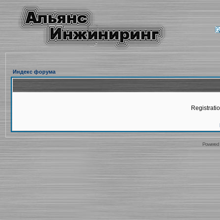
Индекс форума
Registratio
Powered