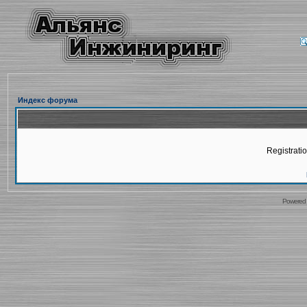
Индекс форума
Registratio
Powered