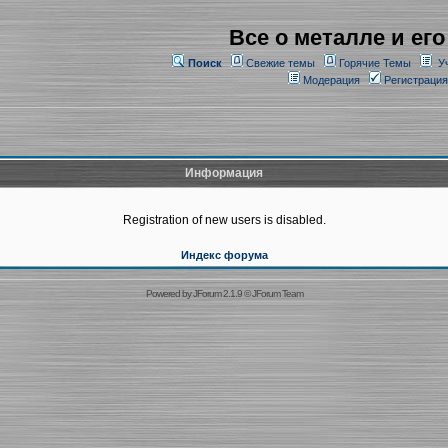
Все о металле и его
Поиск
Свежие темы
Горячие Темы
У
Модерация
Регистрация
Информация
Registration of new users is disabled.
Индекс форума
Powered by
JForum 2.1.9
©
JForum Team