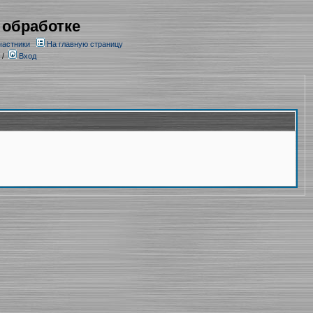
 обработке
частники
На главную страницу
/
Вход