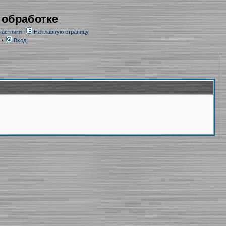
 обработке
частники
На главную страницу
/
Вход