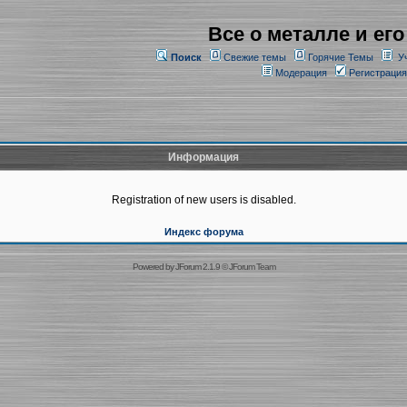
Все о металле и его
Поиск
Свежие темы
Горячие Темы
У
Модерация
Регистрация
Информация
Registration of new users is disabled.
Индекс форума
Powered by
JForum 2.1.9
©
JForum Team