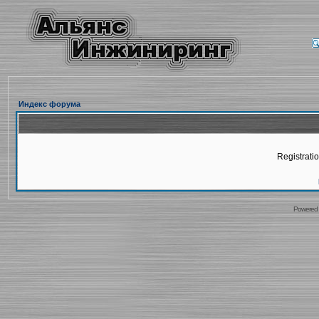
Индекс форума
Registratio
Powered