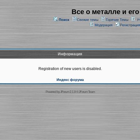
Все о металле и его
Поиск
Свежие темы
Горячие Темы
У
Модерация
Регистрация
Информация
Registration of new users is disabled.
Индекс форума
Powered by
JForum 2.1.9
©
JForum Team