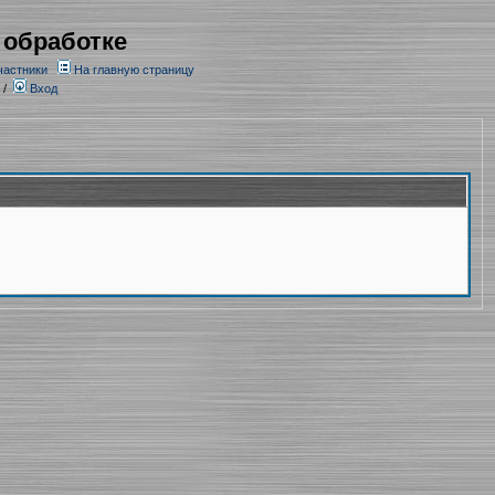
 обработке
частники
На главную страницу
/
Вход