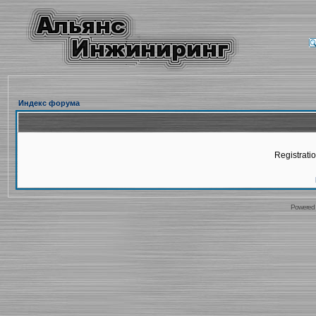
Индекс форума
Registratio
Powered