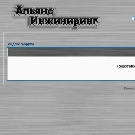
Индекс форума
Registratio
Powered