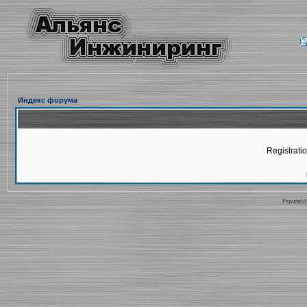
Индекс форума
Registratio
Powered