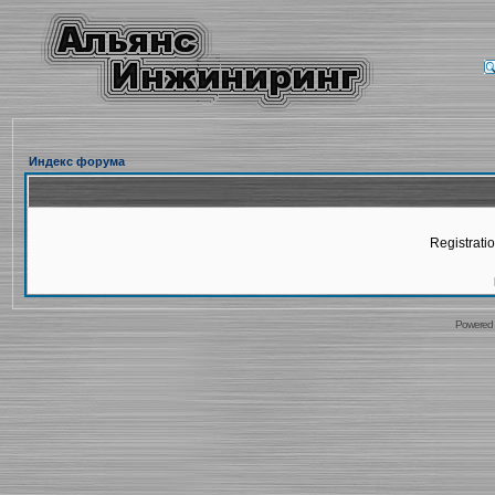
Индекс форума
Registratio
Powered