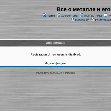
Все о металле и его
Поиск
Свежие темы
Горячие Темы
У
Модерация
Регистрация
Информация
Registration of new users is disabled.
Индекс форума
Powered by
JForum 2.1.9
©
JForum Team