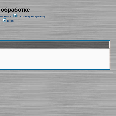
 обработке
частники
На главную страницу
/
Вход