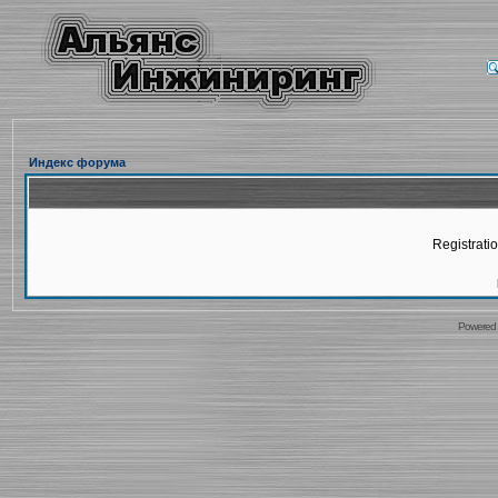
Индекс форума
Registratio
Powered