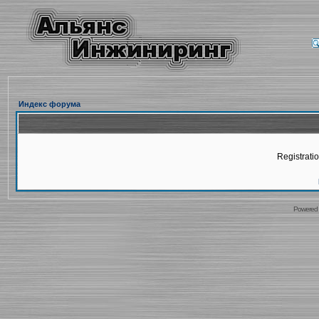
Индекс форума
Registratio
Powered