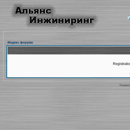
Индекс форума
Registratio
Powered