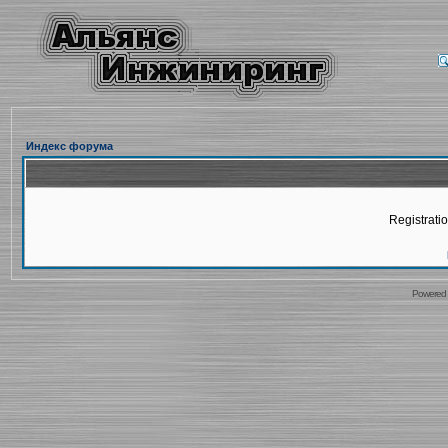
Индекс форума
Registratio
Powered