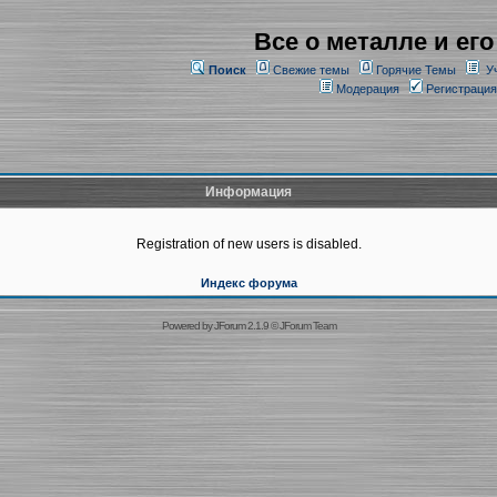
Все о металле и его
Поиск
Свежие темы
Горячие Темы
У
Модерация
Регистрация
Информация
Registration of new users is disabled.
Индекс форума
Powered by
JForum 2.1.9
©
JForum Team