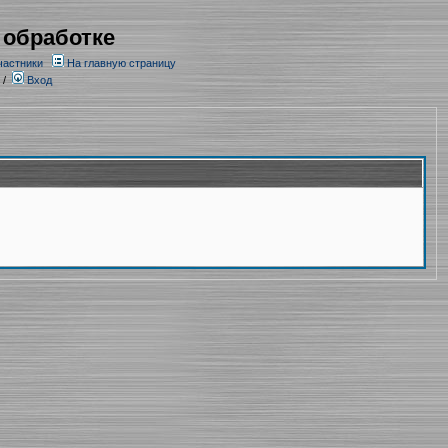
 обработке
частники
На главную страницу
/
Вход