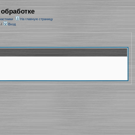
 обработке
частники
На главную страницу
/
Вход