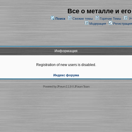
Все о металле и его
Поиск
Свежие темы
Горячие Темы
У
Модерация
Регистрация
Информация
Registration of new users is disabled.
Индекс форума
Powered by
JForum 2.1.9
©
JForum Team