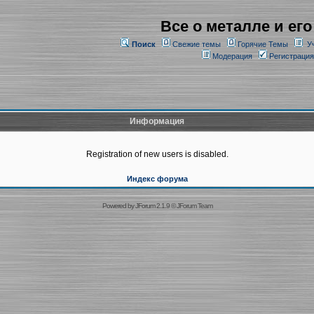
Все о металле и его
Поиск
Свежие темы
Горячие Темы
У
Модерация
Регистрация
Информация
Registration of new users is disabled.
Индекс форума
Powered by
JForum 2.1.9
©
JForum Team