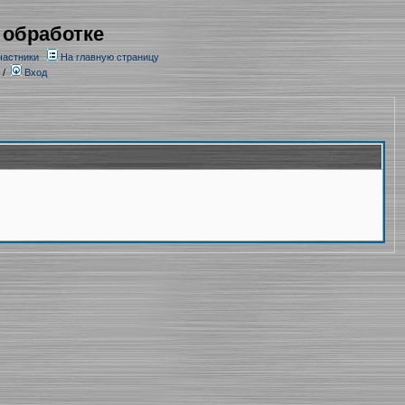
 обработке
частники
На главную страницу
/
Вход