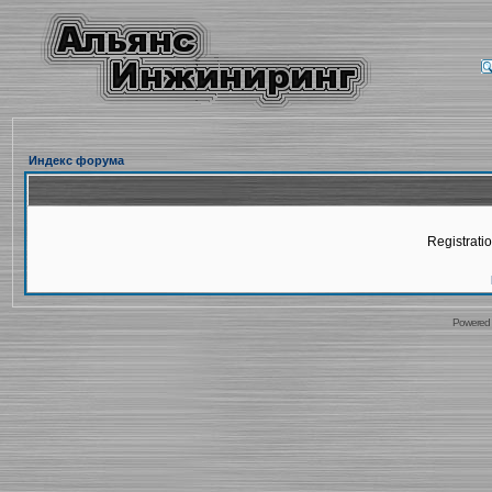
Индекс форума
Registratio
Powered