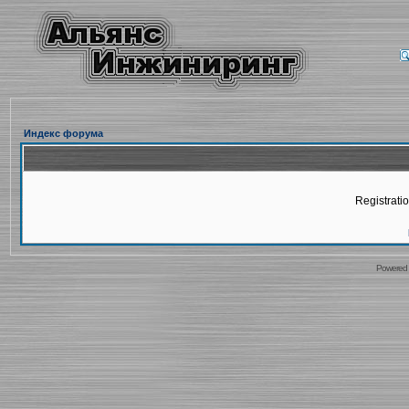
Индекс форума
Registratio
Powered