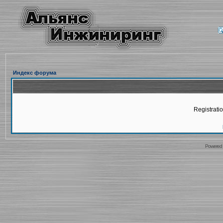
Индекс форума
Registratio
Powered