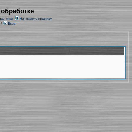
 обработке
частники
На главную страницу
/
Вход