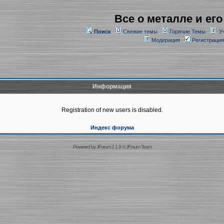
Все о металле и его
Поиск
Свежие темы
Горячие Темы
У
Модерация
Регистрация
Информация
Registration of new users is disabled.
Индекс форума
Powered by
JForum 2.1.9
©
JForum Team