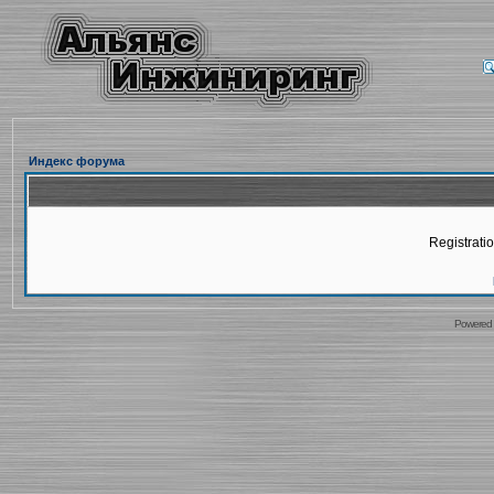
Индекс форума
Registratio
Powered