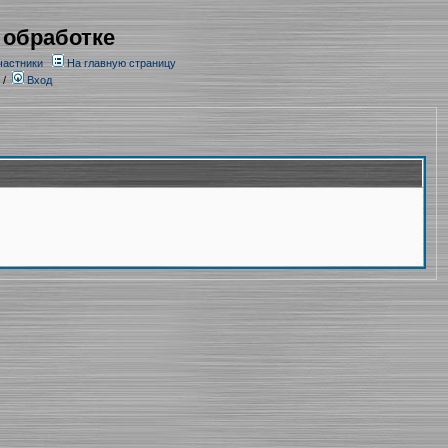
 обработке
частники
На главную страницу
/
Вход