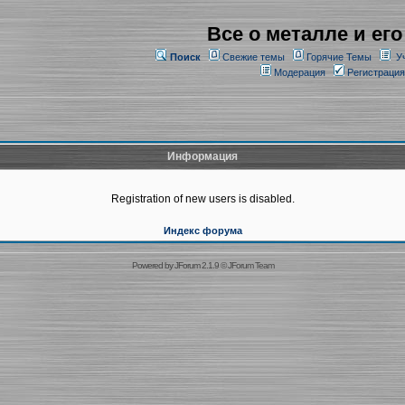
Все о металле и его
Поиск
Свежие темы
Горячие Темы
У
Модерация
Регистрация
Информация
Registration of new users is disabled.
Индекс форума
Powered by
JForum 2.1.9
©
JForum Team