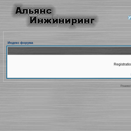
Индекс форума
Registratio
Powered