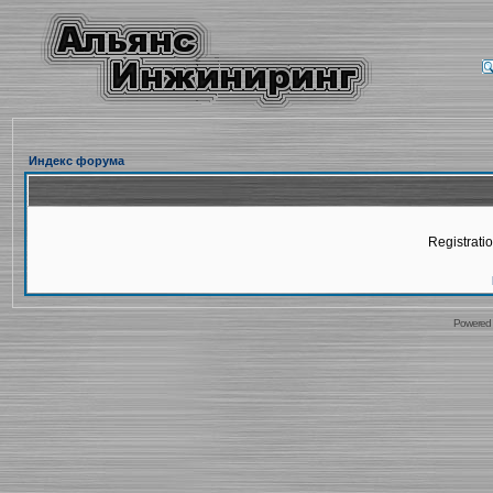
Индекс форума
Registratio
Powered