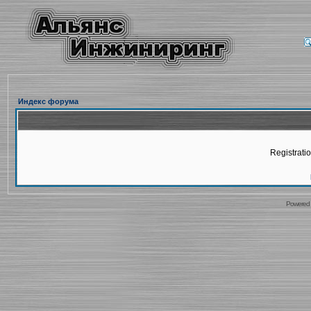
Индекс форума
Registratio
Powered