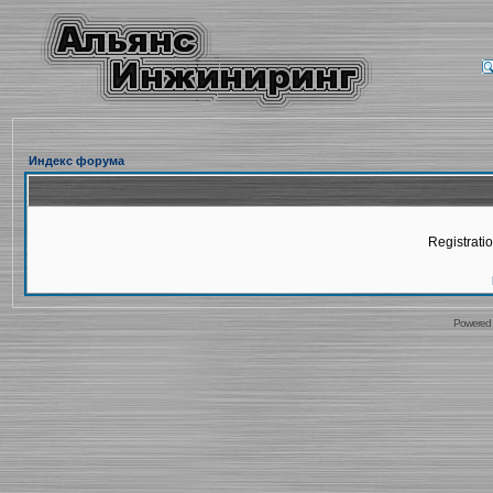
Индекс форума
Registratio
Powered