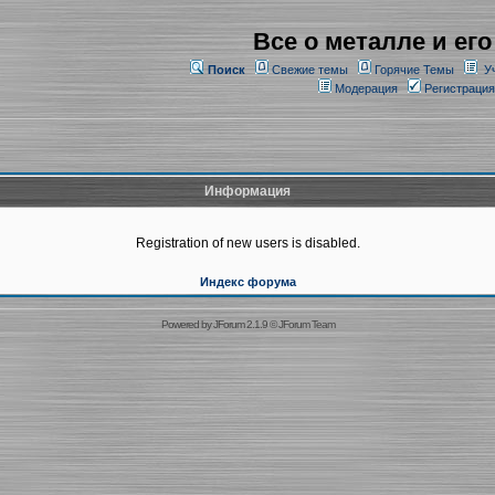
Все о металле и его
Поиск
Свежие темы
Горячие Темы
У
Модерация
Регистрация
Информация
Registration of new users is disabled.
Индекс форума
Powered by
JForum 2.1.9
©
JForum Team