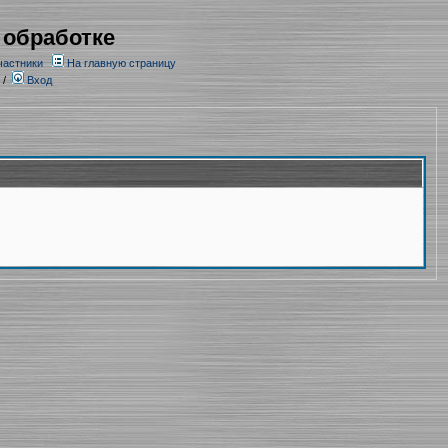
 обработке
частники
На главную страницу
/
Вход