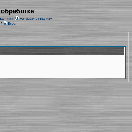
 обработке
частники
На главную страницу
/
Вход