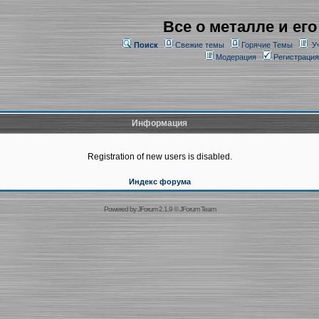
Все о металле и его
Поиск
Свежие темы
Горячие Темы
У
Модерация
Регистрация
Информация
Registration of new users is disabled.
Индекс форума
Powered by
JForum 2.1.9
©
JForum Team