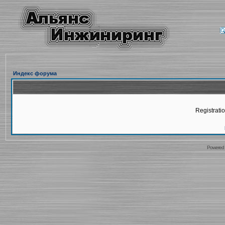
Индекс форума
Registratio
Powered