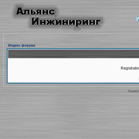
Индекс форума
Registratio
Powered