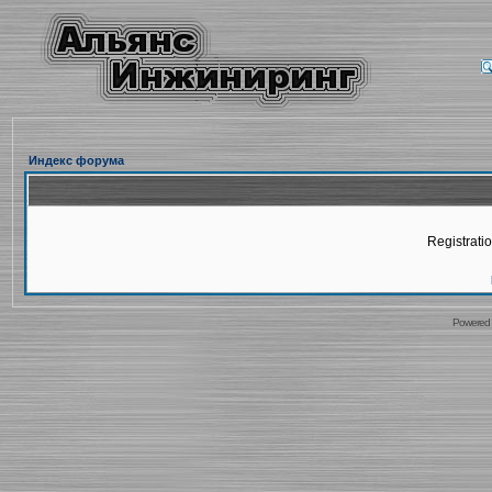
Индекс форума
Registratio
Powered