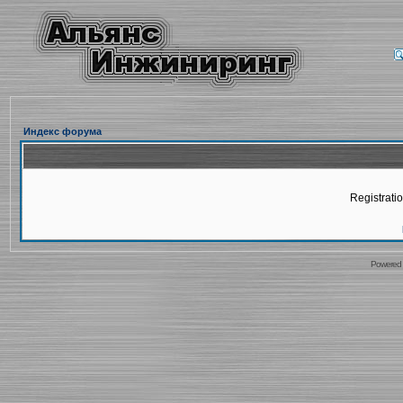
Индекс форума
Registratio
Powered