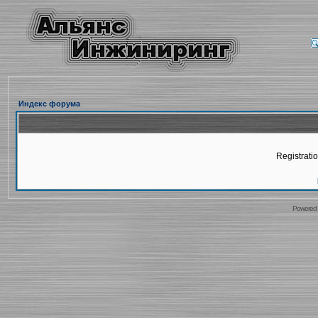
Индекс форума
Registratio
Powered