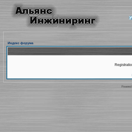
Индекс форума
Registratio
Powered