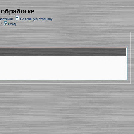
 обработке
частники
На главную страницу
/
Вход