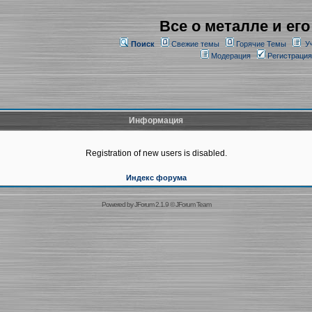
Все о металле и его
Поиск
Свежие темы
Горячие Темы
У
Модерация
Регистрация
Информация
Registration of new users is disabled.
Индекс форума
Powered by
JForum 2.1.9
©
JForum Team