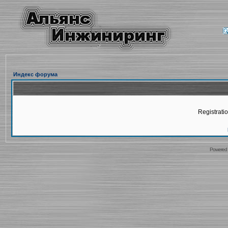
Индекс форума
Registratio
Powered