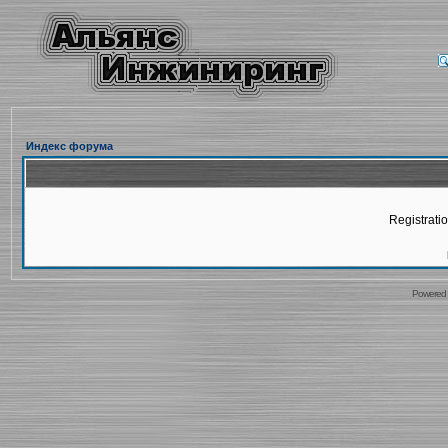
Индекс форума
Registratio
Powered