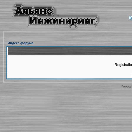
Индекс форума
Registratio
Powered