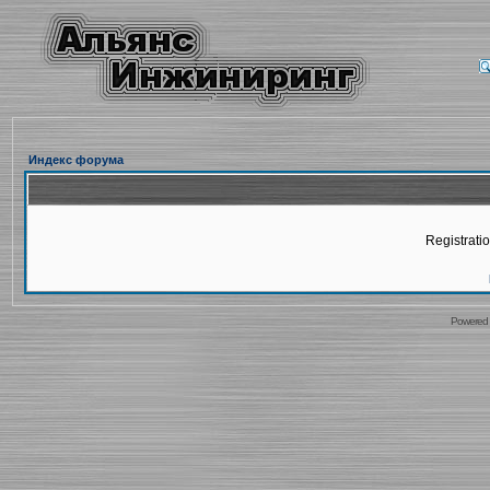
Индекс форума
Registratio
Powered