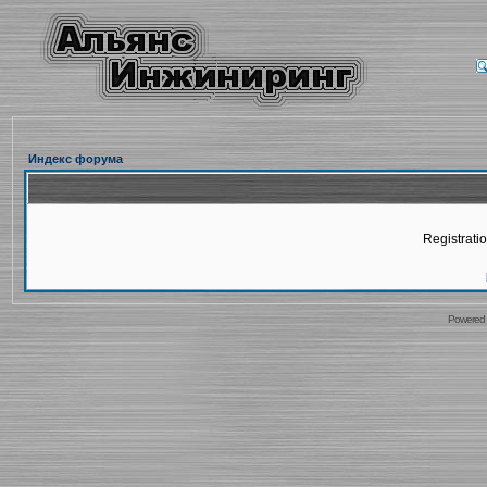
Индекс форума
Registratio
Powered