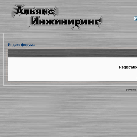
Индекс форума
Registratio
Powered