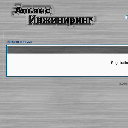
Индекс форума
Registratio
Powered