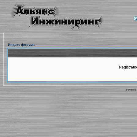
Индекс форума
Registratio
Powered