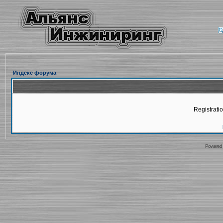
Индекс форума
Registratio
Powered