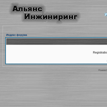
Индекс форума
Registratio
Powered