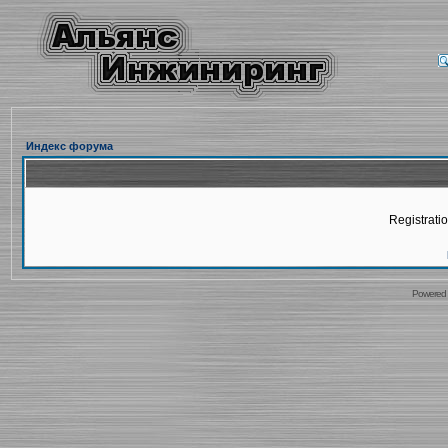
Индекс форума
Registratio
Powered