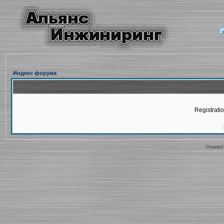
Индекс форума
Registratio
Powered