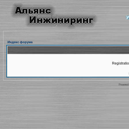
Индекс форума
Registratio
Powered